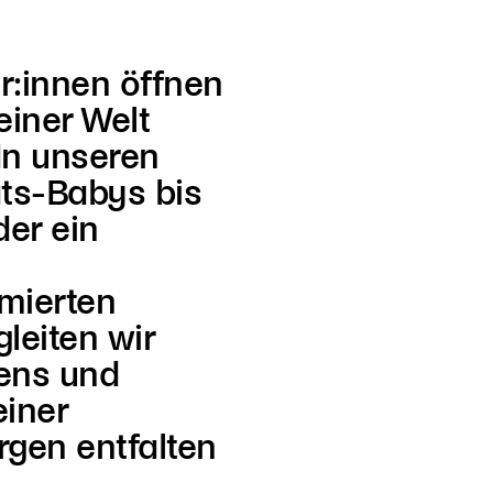
r:innen öffnen
einer Welt
In unseren
ts-Babys bis
der ein
mmierten
gleiten wir
ens und
einer
rgen entfalten